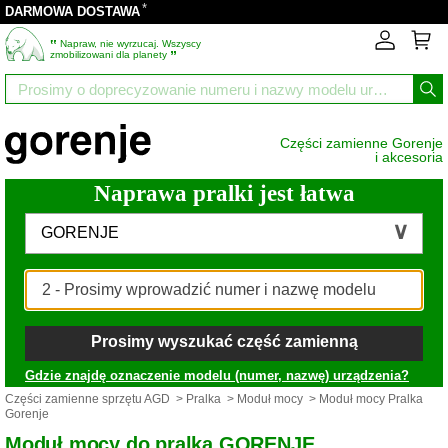
*
DARMOWA DOSTAWA
‟
Napraw, nie wyrzucaj. Wszyscy
”
zmobilizowani dla planety
Części zamienne Gorenje
i akcesoria
Naprawa pralki jest łatwa
GORENJE
Prosimy wyszukać część zamienną
Gdzie znajdę oznaczenie modelu (numer, nazwę) urządzenia?
Części zamienne sprzętu AGD
>
Pralka
>
Moduł mocy
> Moduł mocy Pralka
Gorenje
Moduł mocy do pralka GORENJE