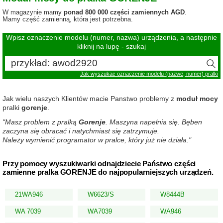
W magazynie mamy
ponad 800 000 części zamiennych AGD
.
Mamy część zamienną, która jest potrzebna.
Wpisz oznaczenie modelu (numer, nazwa) urządzenia, a następnie
kliknij na lupę - szukaj
Jak wyszukac oznaczenie modelu (nazwe, numer) pralki
Jak wielu naszych Klientów macie Panstwo problemy z
moduł mocy
pralki
gorenje
.
"Masz problem z pralką
Gorenje
. Maszyna napełnia się. Bęben
zaczyna się obracać i natychmiast się zatrzymuje.
Należy wymienić programator w pralce, który już nie działa."
Przy pomocy wyszukiwarki odnajdziecie Państwo części
zamienne pralka GORENJE do najpopularniejszych urządzeń.
21WA946
W6623/S
W8444B
WA 7039
WA7039
WA946