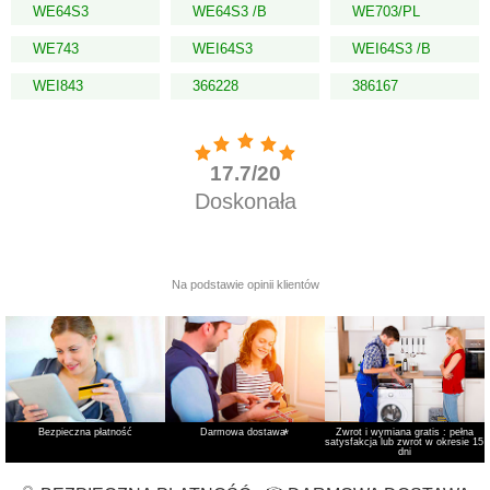
WE64S3
WE64S3 /B
WE703/PL
WE743
WEI64S3
WEI64S3 /B
WEI843
366228
386167
Bezpieczna płatność
Darmowa dostawa
*
Zwrot i wymiana gratis : pełna
satysfakcja lub zwrot w okresie 15
dni