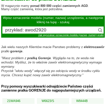
W magazynie mamy
ponad 800 000 części zamiennych AGD
.
Mamy część zamienną, która jest potrzebna.
Wpisz oznaczenie modelu (numer, nazwa) urządzenia, a następnie
kliknij na lupę - szukaj
Jak wyszukac oznaczenie modelu (nazwe, numer) pralki
Jak wielu naszych Klientów macie Panstwo problemy z
elektrozawór
pralki
gorenje
.
"Masz problem z
pralką Gorenje
. Wygląda na to, że woda nie
wchodzi. Myślisz, że to właśnie zawór elektromagnetyczny wymaga
wymiany.
Przycisk "wlotu wody" włączył się po odcięciu wody w środku cyklu
mycia. Chcesz kupić nowy zawór elektromagnetyczny."
Przy pomocy wyszukiwarki odnajdziecie Państwo części
zamienne pralka GORENJE do najpopularniejszych urządzeń.
21WA946
W6623/S
W8444B