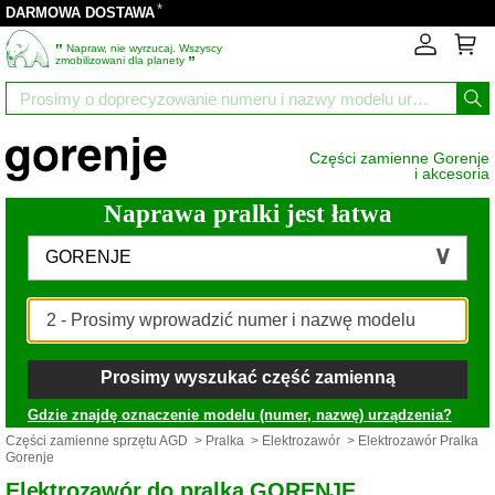
*
DARMOWA DOSTAWA
‟
Napraw, nie wyrzucaj. Wszyscy
”
zmobilizowani dla planety
Części zamienne Gorenje
i akcesoria
Naprawa pralki jest łatwa
GORENJE
Prosimy wyszukać część zamienną
Gdzie znajdę oznaczenie modelu (numer, nazwę) urządzenia?
Części zamienne sprzętu AGD
>
Pralka
>
Elektrozawór
> Elektrozawór Pralka
Gorenje
Elektrozawór do pralka GORENJE