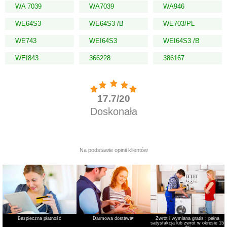
WA 7039
WA7039
WA946
WE64S3
WE64S3 /B
WE703/PL
WE743
WEI64S3
WEI64S3 /B
WEI843
366228
386167
Bezpieczna płatność
Darmowa dostawa
*
Zwrot i wymiana gratis : pełna
satysfakcja lub zwrot w okresie 15