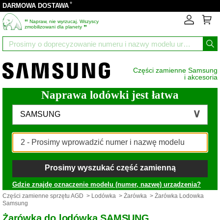
*
DARMOWA DOSTAWA
‟
Napraw, nie wyrzucaj. Wszyscy
”
zmobilizowani dla planety
Części zamienne Samsung
i akcesoria
Naprawa lodówki jest łatwa
SAMSUNG
Prosimy wyszukać część zamienną
Gdzie znajdę oznaczenie modelu (numer, nazwę) urządzenia?
Części zamienne sprzętu AGD
>
Lodówka
>
Żarówka
> Żarówka Lodowka
Samsung
Żarówka do lodówka SAMSUNG