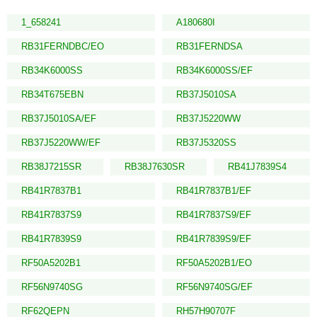
1_658241
A180680I
RB31FERNDBC/EO
RB31FERNDSA
RB34K6000SS
RB34K6000SS/EF
RB34T675EBN
RB37J5010SA
RB37J5010SA/EF
RB37J5220WW
RB37J5220WW/EF
RB37J5320SS
RB38J7215SR
RB38J7630SR
RB41J7839S4
RB41R7837B1
RB41R7837B1/EF
RB41R7837S9
RB41R7837S9/EF
RB41R7839S9
RB41R7839S9/EF
RF50A5202B1
RF50A5202B1/EO
RF56N9740SG
RF56N9740SG/EF
RF62QEPN
RH57H90707F