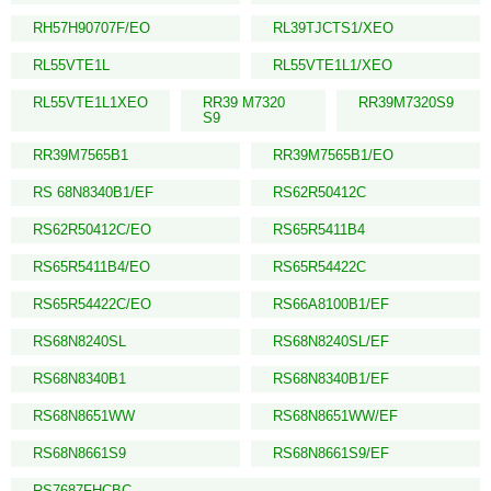
RH57H90707F/EO
RL39TJCTS1/XEO
RL55VTE1L
RL55VTE1L1/XEO
RL55VTE1L1XEO
RR39 M7320
RR39M7320S9
S9
RR39M7565B1
RR39M7565B1/EO
RS 68N8340B1/EF
RS62R50412C
RS62R50412C/EO
RS65R5411B4
RS65R5411B4/EO
RS65R54422C
RS65R54422C/EO
RS66A8100B1/EF
RS68N8240SL
RS68N8240SL/EF
RS68N8340B1
RS68N8340B1/EF
RS68N8651WW
RS68N8651WW/EF
RS68N8661S9
RS68N8661S9/EF
RS7687FHCBC