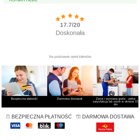
Bezpieczna płatność
Darmowa dostawa
*
Zwrot i wymiana gratis : pełna
satysfakcja lub zwrot w okresie 15
dni
BEZPIECZNA PŁATNOŚĆ
DARMOWA DOSTAWA