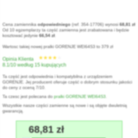
Cena zamiennika
odpowiedniego
(ref. 354-17706) wynosi
68,81 zł
Od 10 egzemplarzy ta część zamienna jest zrabatowana i będzie
kosztować jedynie
66,54 zł
.
Wartosc takiej nowej pralki GORENJE WEI64S3 to 379 zł
Opinia Klienta
8.1/10 według 15 kupujących
Ta część jest odpowiednia i kompatybilna z urządzeniem
GORENJE. Jej producent oferuje część o dobrym stosunku jakości
do ceny z oceną 7/10.
Ta czesc jest polecana do
pralki GORENJE WEI64S3
.
Wszystkie nasze części zamienne są nowe i są objęte dwuletnią
gwarancją.
68,81 zł