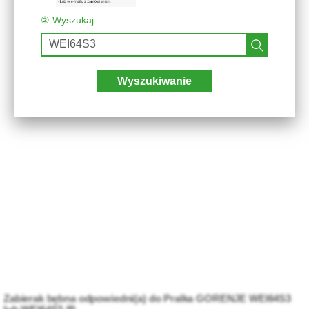
② Wyszukaj
Wyszukiwanie
Zabierak bębna odpowiedni(a) do Pralka GORENJE WEI64S3