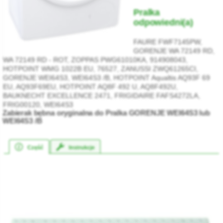
Pralka
odpowiedni(a)
FAURE FWF7145PW,
GORENJE WA 72149 RD,
WA 72149 RD - ROT, ZOPPAS PWG61010KA, 914908043,
HOTPOINT WMG 1022B EU, 76527, ZANUSSI ZWQ61265CI,
GORENJE WEI64S3, WEI64S3 /B, HOTPOINT Aqualtis AQ93F 69
EU, AQ93F69EU, HOTPOINT AQ8F 492 U, AQ8F492U,
BAUKNECHT EXCELLENCE 2471, FRIGIDAIRE FAFS4272LA,
FRIG00120, WEI64S3
Zabierak bębna oryginalna do Pralka GORENJE WEI64S3 lub
WEI64S3 /B
Część
Instrukcje