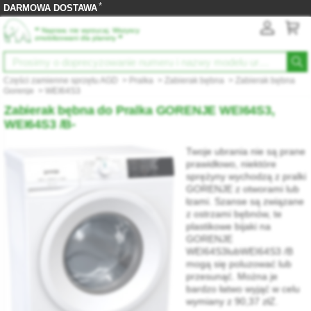
*
DARMOWA DOSTAWA
‟
Napraw, nie wyrzucaj. Wszyscy
”
zmobilizowani dla planety
Części zamienne sprzętu AGD
>
Pralka
>
Zabierak bębna
>
Zabierak bębna
Gorenje
>
WEI64S3
Zabierak bębna do Pralka GORENJE WEI64S3,
WEI64S3 /B-
Twoje ubrania nie są prane
prawidłowo, niektóre
sprężyny wychodzą z pralki
GORENJE z otworami lub
łzami. Szanse są związane
z ostrzami bębnów, te
plastikowe bijaki na
GORENJE
WEI64S3lubWEI64S3 /B
mogą się poluzować lub
przesunąć. Można je
bardzo łatwo wyjąć w celu
wymiany z 90,37 złZ.