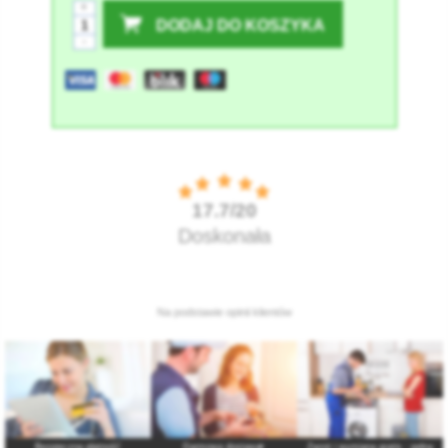
+
DODAJ DO KOSZYKA
-
Bezpieczna płatność
Darmowa dostawa
Zwrot i wymiana gratis : pełna