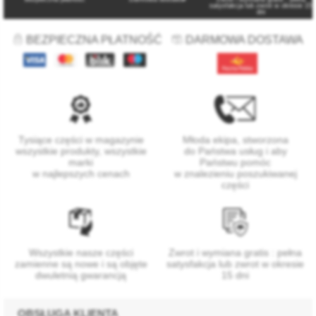
*
satysfakcja lub zwrot w okresie 15
dni
BEZPIECZNA PŁATNOŚĆ
DARMOWA DOSTAWA
Tysiące części w magazynie
Młoda ekipa, stworzona
wszystkie produkty, wszystkie
do Państwa usług i aby
marki
Państwu pomóc
w najlepszych cenach
w znalezieniu poszukiwanej
części
Wszystkie nasze części
Zwrot i wymiana gratis : pełna
zamienne są nowe i są objęte
satysfakcja lub zwrot w okresie
dwuletnią gwarancją
15 dni
OBSŁUGA KLIENTA